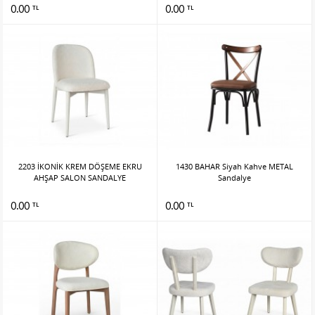
0.00
0.00
TL
TL
2203 İKONİK KREM DÖŞEME EKRU
1430 BAHAR Siyah Kahve METAL
AHŞAP SALON SANDALYE
Sandalye
0.00
0.00
TL
TL