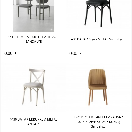
1411 .T. METAL İSKELET ANTRASİT
1430 BAHAR Siyah METAL Sandalye
SANDALYE
0.00
0.00
TL
TL
1221+9210 MİLANO CEVİZAHŞAP
1430 BAHAR EKRUKREM METAL
AYAK KAHVE BYFACE KUMAŞ
SANDALYE
Sandaly...