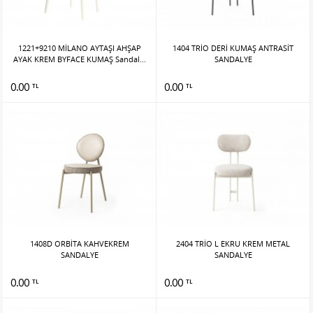
1221+9210 MİLANO AYTAŞI AHŞAP
1404 TRİO DERİ KUMAŞ ANTRASİT
AYAK KREM BYFACE KUMAŞ Sandal...
SANDALYE
0.00
0.00
TL
TL
1408D ORBİTA KAHVEKREM
2404 TRİO L EKRU KREM METAL
SANDALYE
SANDALYE
0.00
0.00
TL
TL