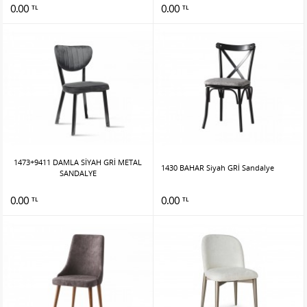
0.00
0.00
TL
TL
1473+9411 DAMLA SİYAH GRİ METAL
1430 BAHAR Siyah GRİ Sandalye
SANDALYE
0.00
0.00
TL
TL