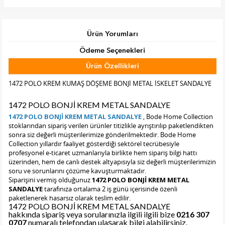
Ürün Yorumları
Ödeme Seçenekleri
Ürün Özellikleri
Tab Başlık 2
1472 POLO KREM KUMAŞ DÖŞEME BONJİ METAL İSKELET SANDALYE
1472 POLO BONJİ KREM METAL SANDALYE
1472 POLO BONJİ KREM METAL SANDALYE
, Bode Home Collection
stoklarından sipariş verilen ürünler titizlikle ayrıştırılıp paketlendikten
sonra siz değerli müşterilerimize gönderilmektedir. Bode Home
Collection yıllardır faaliyet gösterdiği sektörel tecrübesiyle
profesyonel e-ticaret uzmanlarıyla birlikte hem sipariş bilgi hattı
üzerinden, hem de canlı destek altyapısıyla siz değerli müşterilerimizin
soru ve sorunlarını çözüme kavuşturmaktadır.
Siparişini vermiş olduğunuz
1472 POLO BONJİ KREM METAL
SANDALYE
tarafınıza ortalama 2 iş günü içerisinde özenli
paketlenerek hasarsız olarak teslim edilir.
1472 POLO BONJİ KREM METAL SANDALYE
hakkında sipariş veya sorularınızla ilgili ilgili bize
0216 307
0707
numaralı telefondan ulaşarak bilgi alabilirsiniz.