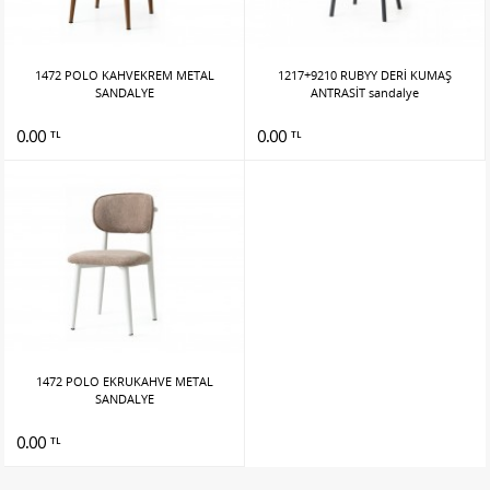
1472 POLO KAHVEKREM METAL
1217+9210 RUBYY DERİ KUMAŞ
SANDALYE
ANTRASİT sandalye
0.00
0.00
TL
TL
1472 POLO EKRUKAHVE METAL
SANDALYE
0.00
TL