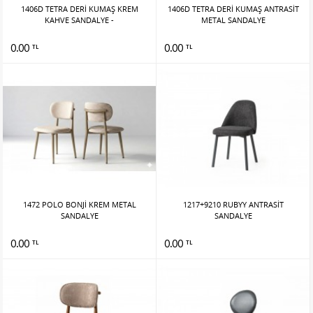
1406D TETRA DERİ KUMAŞ KREM
1406D TETRA DERİ KUMAŞ ANTRASİT
KAHVE SANDALYE -
METAL SANDALYE
0.00
0.00
TL
TL
1472 POLO BONJİ KREM METAL
1217+9210 RUBYY ANTRASİT
SANDALYE
SANDALYE
0.00
0.00
TL
TL