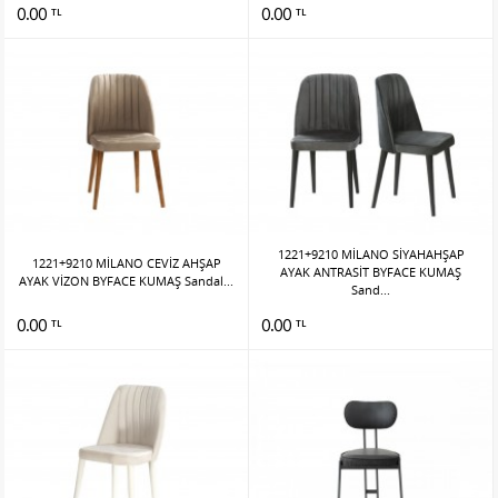
0.00
0.00
TL
TL
1221+9210 MİLANO SİYAHAHŞAP
1221+9210 MİLANO CEVİZ AHŞAP
AYAK ANTRASİT BYFACE KUMAŞ
AYAK VİZON BYFACE KUMAŞ Sandal...
Sand...
0.00
0.00
TL
TL