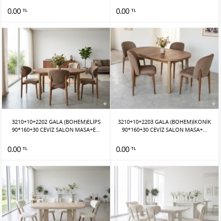
0.00
0.00
TL
TL
3210+10+2202 GALA (BOHEM)ELİPS
3210+10+2203 GALA (BOHEM)İKONİK
90*160+30 CEVİZ SALON MASA+E...
90*160+30 CEVİZ SALON MASA+...
0.00
0.00
TL
TL