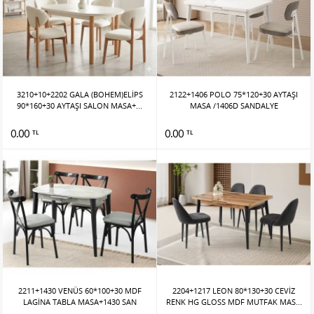
3210+10+2202 GALA (BOHEM)ELİPS
2122+1406 POLO 75*120+30 AYTAŞI
90*160+30 AYTAŞI SALON MASA+...
MASA /1406D SANDALYE
0.00
0.00
TL
TL
2211+1430 VENÜS 60*100+30 MDF
2204+1217 LEON 80*130+30 CEVİZ
LAGİNA TABLA MASA+1430 SAN
RENK HG GLOSS MDF MUTFAK MAS...