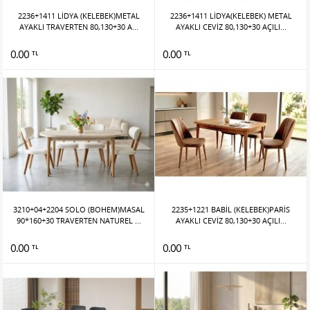
2236+1411 LİDYA (KELEBEK)METAL
2236+1411 LİDYA(KELEBEK) METAL
AYAKLI TRAVERTEN 80,130+30 A...
AYAKLI CEVİZ 80,130+30 AÇILI...
0.00
0.00
TL
TL
3210+04+2204 SOLO (BOHEM)MASAL
2235+1221 BABİL (KELEBEK)PARİS
90*160+30 TRAVERTEN NATUREL ...
AYAKLI CEVİZ 80,130+30 AÇILI...
0.00
0.00
TL
TL