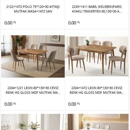
2122+1472 POLO 75*120+30 AYTAŞI
2235+1411 BABİL (KELEBEK)PARİS
MUTFAK MASA+1472 SAN
AYAKLI TRAVERTEN 80,130+30 A...
0.00
0.00
TL
TL
2204+1221 LEON 80*130+30 CEVİZ
2204+1472 LEON 80*130+30 CEVİZ
RENK HG GLOSS MDF MUTFAK MA...
RENK HG GLOSS MDF MUTFAK MA...
0.00
0.00
TL
TL