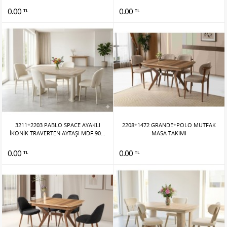
0.00
0.00
TL
TL
3211+2203 PABLO SPACE AYAKLI
2208+1472 GRANDE+POLO MUTFAK
İKONİK TRAVERTEN AYTAŞI MDF 90...
MASA TAKIMI
0.00
0.00
TL
TL