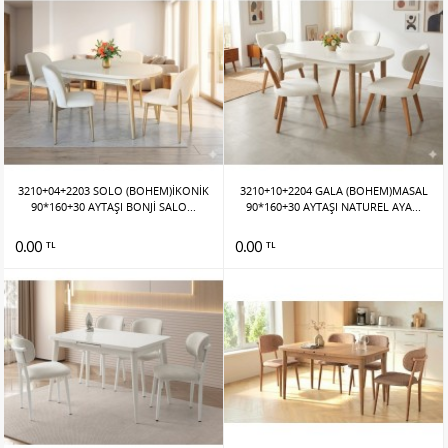
3210+04+2203 SOLO (BOHEM)İKONİK
3210+10+2204 GALA (BOHEM)MASAL
90*160+30 AYTAŞI BONJİ SALO...
90*160+30 AYTAŞI NATUREL AYA...
0.00
0.00
TL
TL