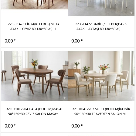
2235+1473 LİDYA(KELEBEK) METAL
2235+1472 BABİL (KELEBEK)PARİS
AYAKLI CEVİZ 80,130+30 AÇILI...
AYAKLI AYTAŞI 80,130+30 AÇIL...
0.00
0.00
TL
TL
3210+10+2204 GALA (BOHEM)MASAL
3210+04+2203 SOLO (BOHEM)İKONİK
90*160+30 CEVİZ SALON MASA+...
90*160+30 TRAVERTEN SALON M...
0.00
0.00
TL
TL