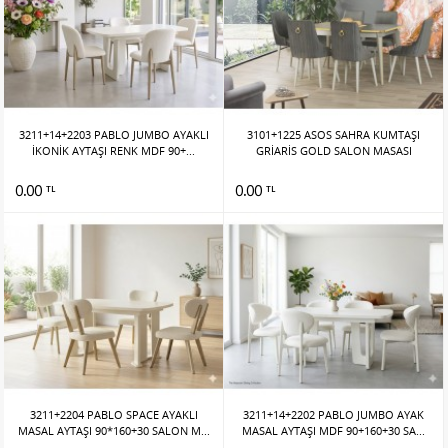
3211+14+2203 PABLO JUMBO AYAKLI
3101+1225 ASOS SAHRA KUMTAŞI
İKONİK AYTAŞI RENK MDF 90+...
GRİARİS GOLD SALON MASASI
0.00
0.00
TL
TL
3211+2204 PABLO SPACE AYAKLI
3211+14+2202 PABLO JUMBO AYAK
MASAL AYTAŞI 90*160+30 SALON M...
MASAL AYTAŞI MDF 90+160+30 SA...