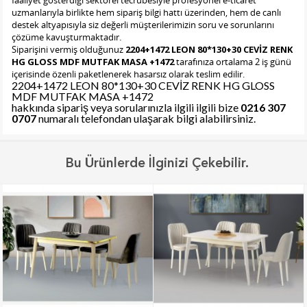
faaliyet gösterdiği sektörel tecrübesiyle profesyonel e-ticaret
uzmanlarıyla birlikte hem sipariş bilgi hattı üzerinden, hem de canlı
destek altyapısıyla siz değerli müşterilerimizin soru ve sorunlarını
çözüme kavuşturmaktadır.
Siparişini vermiş olduğunuz
2204+1472 LEON 80*130+30 CEVİZ RENK
HG GLOSS MDF MUTFAK MASA +1472
tarafınıza ortalama 2 iş günü
içerisinde özenli paketlenerek hasarsız olarak teslim edilir.
2204+1472 LEON 80*130+30 CEVİZ RENK HG GLOSS
MDF MUTFAK MASA +1472
hakkında sipariş veya sorularınızla ilgili ilgili bize
0216 307
0707
numaralı telefondan ulaşarak bilgi alabilirsiniz.
Bu Ürünlerde İlginizi Çekebilir.