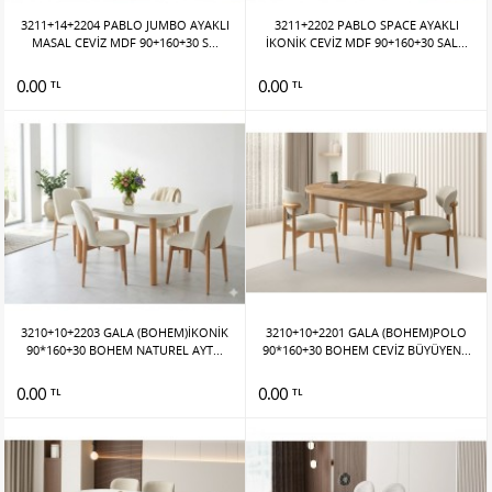
3211+14+2204 PABLO JUMBO AYAKLI
3211+2202 PABLO SPACE AYAKLI
MASAL CEVİZ MDF 90+160+30 S...
İKONİK CEVİZ MDF 90+160+30 SAL...
0.00
0.00
TL
TL
3210+10+2203 GALA (BOHEM)İKONİK
3210+10+2201 GALA (BOHEM)POLO
90*160+30 BOHEM NATUREL AYT...
90*160+30 BOHEM CEVİZ BÜYÜYEN...
0.00
0.00
TL
TL