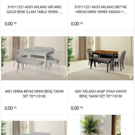
3101+1221 ASOS MİLANO GRİ ARİS
3101+1221 ASOS MİLANO (90*145
GOLD RENK S.LAM TABLA YEMEK ...
+40CM) KREM YEMEK MASASI +...
0.00
0.00
TL
TL
4401 SERRA BEYAZ KREM BENÇ TAKIM
4201 MİLANO AHŞP SİYAH KAHVE
SET 70*110+30
BENÇ TAKIM SET 70*110+30
0.00
0.00
TL
TL