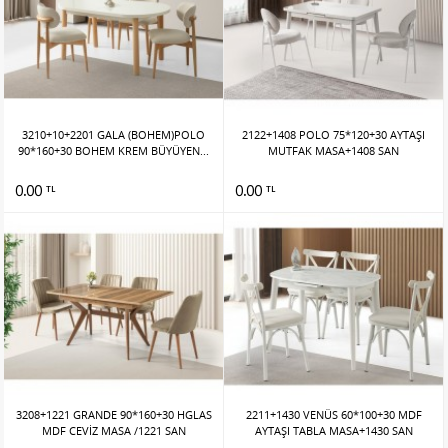
3210+10+2201 GALA (BOHEM)POLO
2122+1408 POLO 75*120+30 AYTAŞI
90*160+30 BOHEM KREM BÜYÜYEN...
MUTFAK MASA+1408 SAN
0.00
0.00
TL
TL
3208+1221 GRANDE 90*160+30 HGLAS
2211+1430 VENÜS 60*100+30 MDF
MDF CEVİZ MASA /1221 SAN
AYTAŞI TABLA MASA+1430 SAN