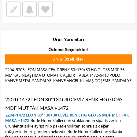
Ürün Yorumları
Ödeme Seçenekleri
Ürün Özellikleri
Tab Başlık 2
2204+9203 LEON MASA CEVİZ RENK 80*130+30 HG GLOSS MDF 36
MM KALINLAŞTIMA OTOMATİK AÇILIR TABLA 1472+9413 POLO
KAHVE METAL SANDALYE KAHVE ANGEL KUMAŞ DÖŞEME SANDALYE
2204+1472 LEON 80*130+30 CEVİZ RENK HG GLOSS
MDF MUTFAK MASA +1472
2204+1472 LEON 80*130+30 CEVİZ RENK HG GLOSS MDF MUTFAK
MASA +1472
, Bode Home Collection stoklarından sipariş verilen
ürünler titizlikle ayrıştırılıp paketlendikten sonra siz değerli
müşterilerimize gönderilmektedir. Bode Home Collection yıllardır