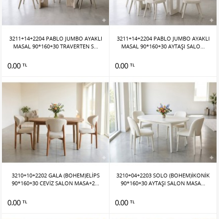
3211+14+2204 PABLO JUMBO AYAKLI
3211+14+2204 PABLO JUMBO AYAKLI
MASAL 90*160+30 TRAVERTEN S...
MASAL 90*160+30 AYTAŞI SALO...
0.00
0.00
TL
TL
3210+10+2202 GALA (BOHEM)ELİPS
3210+04+2203 SOLO (BOHEM)İKONİK
90*160+30 CEVİZ SALON MASA+2...
90*160+30 AYTAŞI SALON MASA...
0.00
0.00
TL
TL