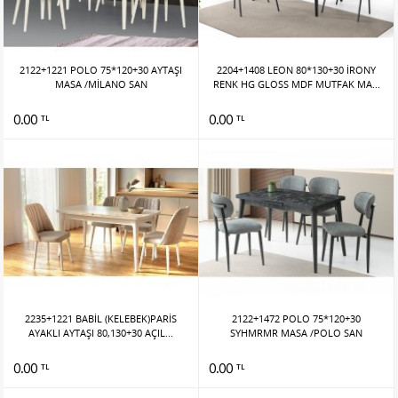
2122+1221 POLO 75*120+30 AYTAŞI
2204+1408 LEON 80*130+30 İRONY
MASA /MİLANO SAN
RENK HG GLOSS MDF MUTFAK MA...
0.00
0.00
TL
TL
2235+1221 BABİL (KELEBEK)PARİS
2122+1472 POLO 75*120+30
AYAKLI AYTAŞI 80,130+30 AÇIL...
SYHMRMR MASA /POLO SAN
0.00
0.00
TL
TL