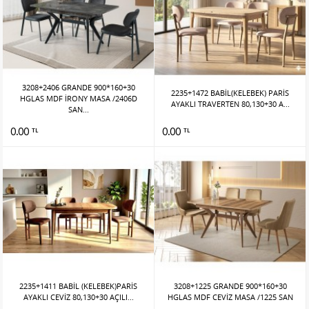
3208+2406 GRANDE 900*160+30
2235+1472 BABİL(KELEBEK) PARİS
HGLAS MDF İRONY MASA /2406D
AYAKLI TRAVERTEN 80,130+30 A...
SAN...
0.00
0.00
TL
TL
2235+1411 BABİL (KELEBEK)PARİS
3208+1225 GRANDE 900*160+30
AYAKLI CEVİZ 80,130+30 AÇILI...
HGLAS MDF CEVİZ MASA /1225 SAN