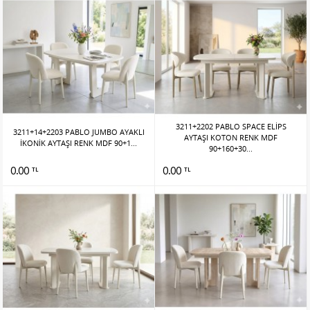
3211+2202 PABLO SPACE ELİPS
3211+14+2203 PABLO JUMBO AYAKLI
AYTAŞI KOTON RENK MDF
İKONİK AYTAŞI RENK MDF 90+1...
90+160+30...
0.00
0.00
TL
TL