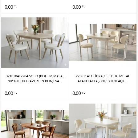
0.00
0.00
TL
TL
3210+04+2204 SOLO (BOHEM)MASAL
2236+1411 LİDYA(KELEBEK) METAL
90*160+30 TRAVERTEN BONJİ SA...
AYAKLI AYTAŞI 80,130+30 AÇIL...
0.00
0.00
TL
TL