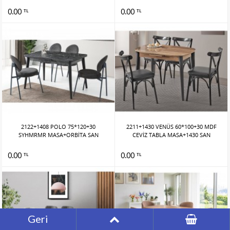
0.00
0.00
TL
TL
2122+1408 POLO 75*120+30
2211+1430 VENÜS 60*100+30 MDF
SYHMRMR MASA+ORBİTA SAN
CEVİZ TABLA MASA+1430 SAN
0.00
0.00
TL
TL
Geri