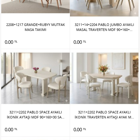
2208+1217 GRANDE+RUBYY MUTFAK
3211+14+2204 PABLO JUMBO AYAKLI
MASA TAKIMI
MASAL TRAVERTEN MDF 90+160+...
0.00
0.00
TL
TL
3211+2202 PABLO SPACE AYAKLI
3211+2202 PABLO SPACE AYAKLI
İKONİK AYTAŞI MDF 90+160+30 SA...
İKONİK TRAVERTEN AYTAŞI AYAK M...
0.00
0.00
TL
TL