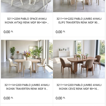
3211+2204 PABLO SPACE AYAKLI
3211+14+2202 PABLO JUMBO AYAKLI
İKONİK AYTAŞI RENK MDF 90+160+...
ELİPS TRAVERTEN RENK MDF 90...
0.00
0.00
TL
TL
3211+14+2203 PABLO JUMBO AYAKLI
3211+14+2203 PABLO JUMBO AYAKLI
İKONİK TRAVERTEN RENK MDF 9...
İKONİK CEVİZ RENK MDF 90+16...
0.00
0.00
TL
TL