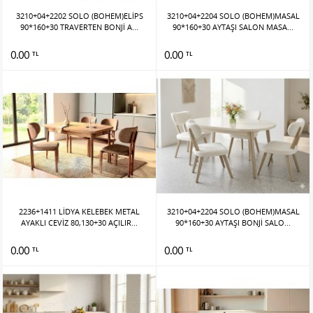
3210+04+2202 SOLO (BOHEM)ELİPS
3210+04+2204 SOLO (BOHEM)MASAL
90*160+30 TRAVERTEN BONJİ A...
90*160+30 AYTAŞI SALON MASA...
0.00
0.00
TL
TL
2236+1411 LİDYA KELEBEK METAL
3210+04+2204 SOLO (BOHEM)MASAL
AYAKLI CEVİZ 80,130+30 AÇILIR...
90*160+30 AYTAŞI BONJİ SALO...
0.00
0.00
TL
TL