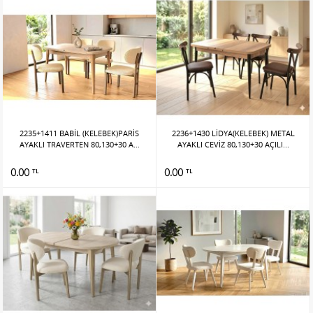
2235+1411 BABİL (KELEBEK)PARİS
2236+1430 LİDYA(KELEBEK) METAL
AYAKLI TRAVERTEN 80,130+30 A...
AYAKLI CEVİZ 80,130+30 AÇILI...
0.00
0.00
TL
TL