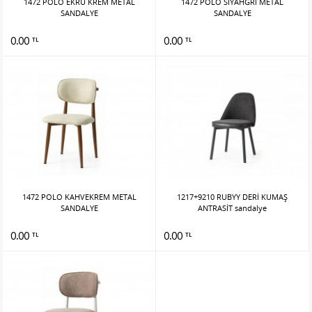
1472 POLO EKRU KREM METAL
1472 POLO SİYAHGRİ METAL
SANDALYE
SANDALYE
0.00
0.00
TL
TL
1472 POLO KAHVEKREM METAL
1217+9210 RUBYY DERİ KUMAŞ
SANDALYE
ANTRASİT sandalye
0.00
0.00
TL
TL