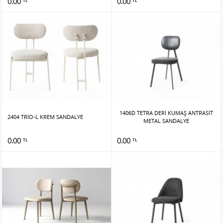
0.00
0.00
TL
TL
1406D TETRA DERİ KUMAŞ ANTRASİT
2404 TRİO-L KREM SANDALYE
METAL SANDALYE
0.00
0.00
TL
TL