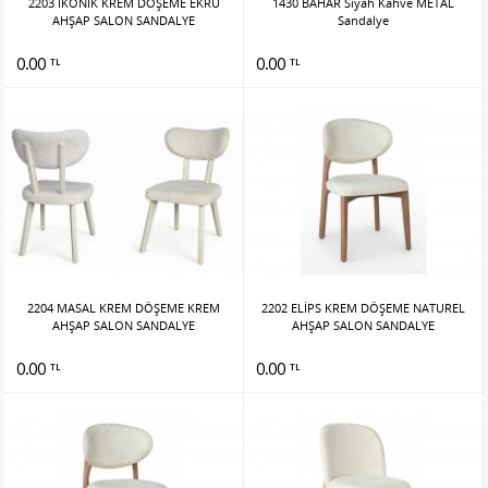
2203 İKONİK KREM DÖŞEME EKRU
1430 BAHAR Siyah Kahve METAL
AHŞAP SALON SANDALYE
Sandalye
0.00
0.00
TL
TL
2204 MASAL KREM DÖŞEME KREM
2202 ELİPS KREM DÖŞEME NATUREL
AHŞAP SALON SANDALYE
AHŞAP SALON SANDALYE
0.00
0.00
TL
TL