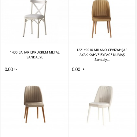
1221+9210 MİLANO CEVİZAHŞAP
1430 BAHAR EKRUKREM METAL
AYAK KAHVE BYFACE KUMAŞ
SANDALYE
Sandaly...
0.00
0.00
TL
TL