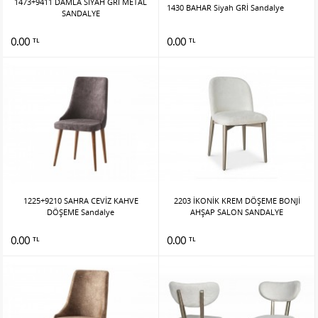
1473+9411 DAMLA SİYAH GRİ METAL
1430 BAHAR Siyah GRİ Sandalye
SANDALYE
0.00
0.00
TL
TL
1225+9210 SAHRA CEVİZ KAHVE
2203 İKONİK KREM DÖŞEME BONJİ
DÖŞEME Sandalye
AHŞAP SALON SANDALYE
0.00
0.00
TL
TL