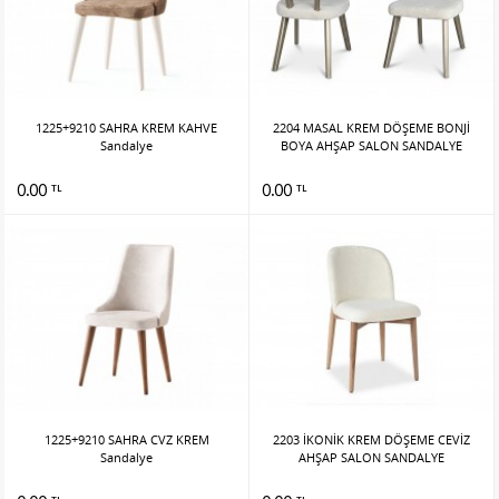
1225+9210 SAHRA KREM KAHVE
2204 MASAL KREM DÖŞEME BONJİ
Sandalye
BOYA AHŞAP SALON SANDALYE
0.00
0.00
TL
TL
1225+9210 SAHRA CVZ KREM
2203 İKONİK KREM DÖŞEME CEVİZ
Sandalye
AHŞAP SALON SANDALYE