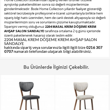
Home Collection stoklarından sipariş verilen ürünler titizlikle
ayrıştırılıp paketlendikten sonra siz değerli müşterilerimize
gönderilmektedir. Bode Home Collection yıllardır faaliyet gösterdiği
sektörel tecrübesiyle profesyonel e-ticaret uzmanlarıyla birlikte hem
sipariş bilgi hattı üzerinden, hem de canlı destek altyapısıyla siz değerli
müşterilerimizin soru ve sorunlarını çözüme kavuşturmaktadır.
Siparişini vermiş olduğunuz
2204 MASAL KREM DÖŞEME KREM
AHŞAP SALON SANDALYE
tarafınıza ortalama 2 iş günü içerisinde
özenli paketlenerek hasarsız olarak teslim edilir.
2204 MASAL KREM DÖŞEME KREM AHŞAP SALON
SANDALYE
hakkında sipariş veya sorularınızla ilgili ilgili bize
0216 307
0707
numaralı telefondan ulaşarak bilgi alabilirsiniz.
Bu Ürünlerde İlginizi Çekebilir.