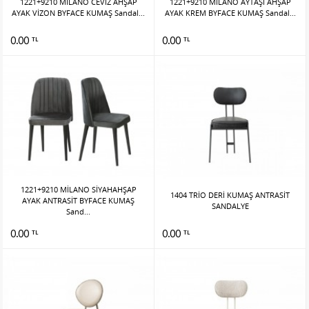
1221+9210 MİLANO CEVİZ AHŞAP
1221+9210 MİLANO AYTAŞI AHŞAP
AYAK VİZON BYFACE KUMAŞ Sandal...
AYAK KREM BYFACE KUMAŞ Sandal...
0.00
0.00
TL
TL
1221+9210 MİLANO SİYAHAHŞAP
1404 TRİO DERİ KUMAŞ ANTRASİT
AYAK ANTRASİT BYFACE KUMAŞ
SANDALYE
Sand...
0.00
0.00
TL
TL