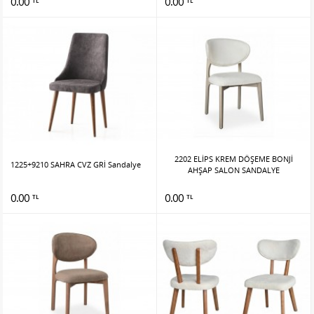
0.00
0.00
TL
TL
2202 ELİPS KREM DÖŞEME BONJİ
1225+9210 SAHRA CVZ GRİ Sandalye
AHŞAP SALON SANDALYE
0.00
0.00
TL
TL