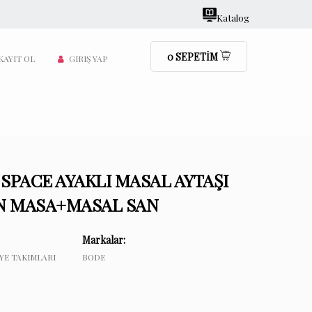
Katalog
0
SEPETİM
KAYIT OL
GIRIŞ YAP
 SPACE AYAKLI MASAL AYTAŞI
ON MASA+MASAL SAN
Markalar:
YE TAKIMLARI
BODE