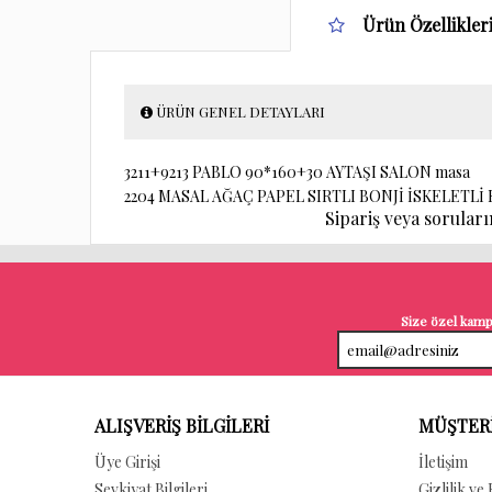
Ürün Özellikler
ÜRÜN GENEL DETAYLARI
3211+9213 PABLO 90*160+30 AYTAŞI SALON masa
2204 MASAL AĞAÇ PAPEL SIRTLI BONJİ İSKELET
Sipariş veya sorularını
Size özel kampa
ALIŞVERİŞ BİLGİLERİ
MÜŞTERİ
Üye Girişi
İletişim
Sevkiyat Bilgileri
Gizlilik ve