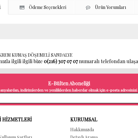
i
Ödeme Seçenekleri
Ürün Yorumları
Lİ KREM KUMAŞ DÖŞEMELİ SANDALYE
zla ilgili ilgili bize
0(216) 307 07 07
numaralı telefondan ulaşara
E-Bülten Aboneliği
nyalardan, indirimlerden ve yeniliklerden haberdar olmak için e-posta adresinizi b
 HİZMETLERİ
KURUMSAL
Hakkımızda
 Kullanım Şartları
Detaylı Arama