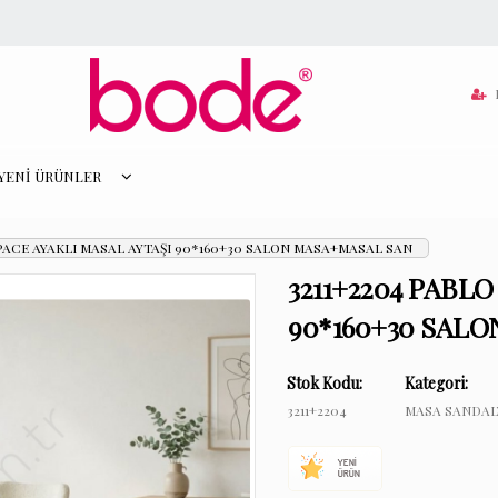
YENİ ÜRÜNLER
SPACE AYAKLI MASAL AYTAŞI 90*160+30 SALON MASA+MASAL SAN
3211+2204 PABLO
90*160+30 SAL
Stok Kodu:
Kategori:
3211+2204
MASA SANDAL