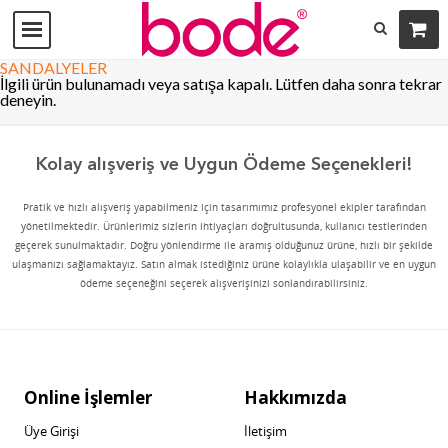
SANDALYELER
İlgili ürün bulunamadı veya satışa kapalı. Lütfen daha sonra tekrar
deneyin.
Kolay alışveriş ve Uygun Ödeme Seçenekleri!
Pratik ve hızlı alışveriş yapabilmeniz için tasarımımız profesyonel ekipler tarafından
yönetilmektedir. Ürünlerimiz sizlerin ihtiyaçları doğrultusunda, kullanıcı testlerinden
geçerek sunulmaktadır. Doğru yönlendirme ile aramış olduğunuz ürüne, hızlı bir şekilde
ulaşmanızı sağlamaktayız. Satın almak istediğiniz ürüne kolaylıkla ulaşabilir ve en uygun
ödeme seçeneğini seçerek alışverişinizi sonlandırabilirsiniz.
Online İşlemler
Hakkımızda
Üye Girişi
İletişim