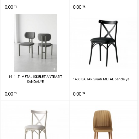
0.00
0.00
TL
TL
1411 .T. METAL İSKELET ANTRASİT
1430 BAHAR Siyah METAL Sandalye
SANDALYE
0.00
0.00
TL
TL