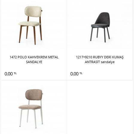
1472 POLO KAHVEKREM METAL
1217+9210 RUBYY DERİ KUMAŞ
SANDALYE
ANTRASİT sandalye
0.00
0.00
TL
TL