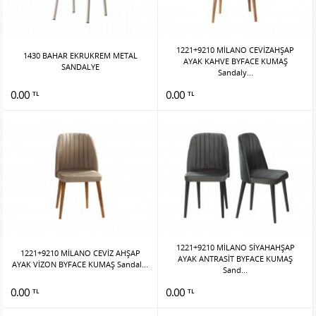
1221+9210 MİLANO CEVİZAHŞAP
1430 BAHAR EKRUKREM METAL
AYAK KAHVE BYFACE KUMAŞ
SANDALYE
Sandaly...
0.00
0.00
TL
TL
1221+9210 MİLANO SİYAHAHŞAP
1221+9210 MİLANO CEVİZ AHŞAP
AYAK ANTRASİT BYFACE KUMAŞ
AYAK VİZON BYFACE KUMAŞ Sandal...
Sand...
0.00
0.00
TL
TL