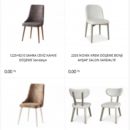
1225+9210 SAHRA CEVİZ KAHVE
2203 İKONİK KREM DÖŞEME BONJİ
DÖŞEME Sandalye
AHŞAP SALON SANDALYE
0.00
0.00
TL
TL