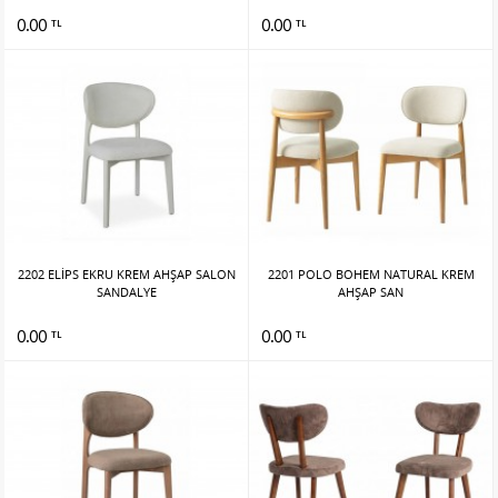
0.00
0.00
TL
TL
2202 ELİPS EKRU KREM AHŞAP SALON
2201 POLO BOHEM NATURAL KREM
SANDALYE
AHŞAP SAN
0.00
0.00
TL
TL