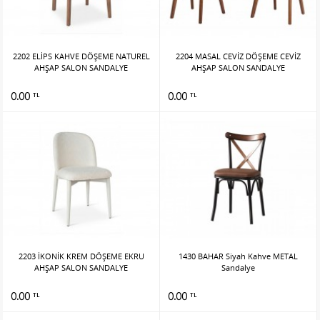
2202 ELİPS KAHVE DÖŞEME NATUREL
2204 MASAL CEVİZ DÖŞEME CEVİZ
AHŞAP SALON SANDALYE
AHŞAP SALON SANDALYE
0.00
0.00
TL
TL
2203 İKONİK KREM DÖŞEME EKRU
1430 BAHAR Siyah Kahve METAL
AHŞAP SALON SANDALYE
Sandalye
0.00
0.00
TL
TL