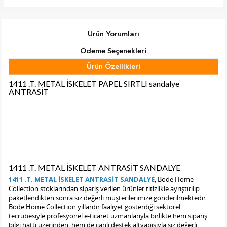
Ürün Yorumları
Ödeme Seçenekleri
Ürün Özellikleri
Tab Başlık 2
1411 .T. METAL İSKELET PAPEL SIRTLI sandalye
ANTRASİT
1411 .T. METAL İSKELET ANTRASİT SANDALYE
1411 .T. METAL İSKELET ANTRASİT SANDALYE
, Bode Home
Collection stoklarından sipariş verilen ürünler titizlikle ayrıştırılıp
paketlendikten sonra siz değerli müşterilerimize gönderilmektedir.
Bode Home Collection yıllardır faaliyet gösterdiği sektörel
tecrübesiyle profesyonel e-ticaret uzmanlarıyla birlikte hem sipariş
bilgi hattı üzerinden, hem de canlı destek altyapısıyla siz değerli